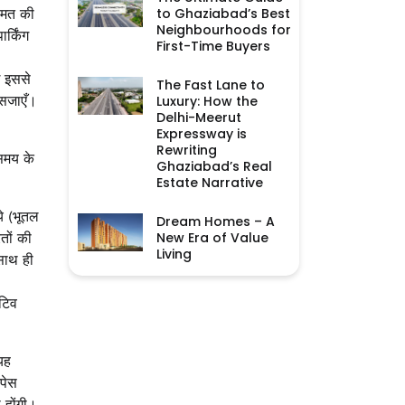
to Ghaziabad’s Best
कीमत की
Neighbourhoods for
र्किंग
First-Time Buyers
ई इससे
The Fast Lane to
 सजाएँ।
Luxury: How the
Delhi-Meerut
Expressway is
Rewriting
समय के
Ghaziabad’s Real
Estate Narrative
ये (भूतल
Dream Homes – A
New Era of Value
तों की
Living
 साथ ही
ेटिव
 यह
्पेस
ी होंगी।