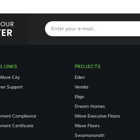
 OUR
TER
L LINKS
PROJECTS
Wave City
Eden
er Support
Veridia
Eligo
Dream Homes
nment Compliance
Wave Executive Floors
nment Certificate
Wave Floors
Swamanorath