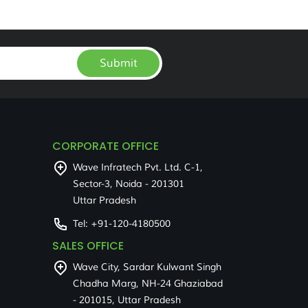
Submit
CORPORATE OFFICE
Wave Infratech Pvt. Ltd. C-1,
Sector-3, Noida - 201301
Uttar Pradesh
Tel:
+91-120-4180500
SALES OFFICE
Wave City, Sardar Kulwant Singh
Chadha Marg, NH-24 Ghaziabad
- 201015, Uttar Pradesh