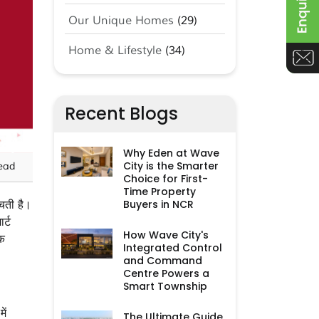
Our Unique Homes
(29)
Home & Lifestyle
(34)
Recent Blogs
Why Eden at Wave
City is the Smarter
ead
Choice for First-
Time Property
Buyers in NCR
चती है।
र्ट
How Wave City's
िक
Integrated Control
and Command
Centre Powers a
Smart Township
ें
The Ultimate Guide